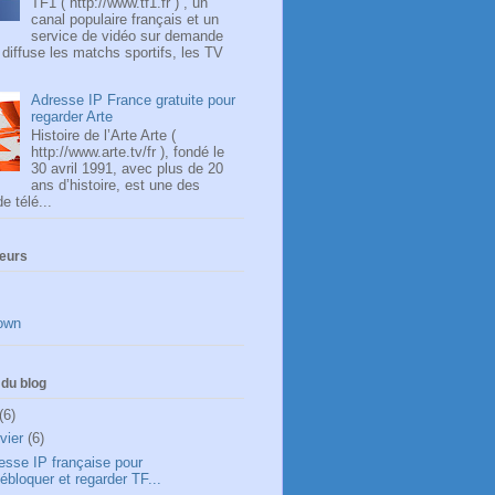
TF1 ( http://www.tf1.fr ) , un
canal populaire français et un
service de vidéo sur demande
, diffuse les matchs sportifs, les TV
Adresse IP France gratuite pour
regarder Arte
Histoire de l’Arte Arte (
http://www.arte.tv/fr ), fondé le
30 avril 1991, avec plus de 20
ans d’histoire, est une des
e télé...
teurs
own
du blog
(6)
nvier
(6)
esse IP française pour
ébloquer et regarder TF...