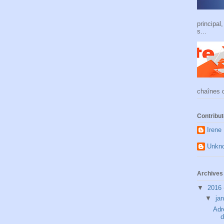
principal
s...
chaînes d
Contribu
Irene
Unkn
Archives 
▼
2016
▼
ja
Adr
d