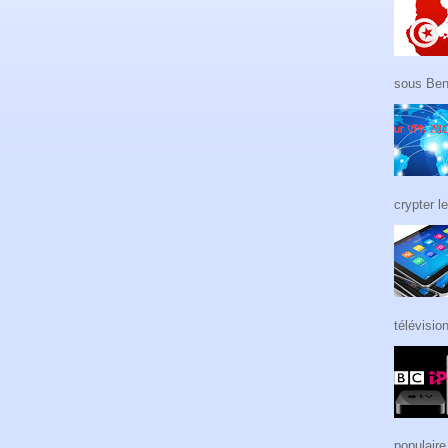
sous Ben 
crypter le
télévision
populaire