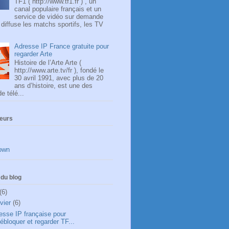
TF1 ( http://www.tf1.fr ) , un
canal populaire français et un
service de vidéo sur demande
, diffuse les matchs sportifs, les TV
Adresse IP France gratuite pour
regarder Arte
Histoire de l’Arte Arte (
http://www.arte.tv/fr ), fondé le
30 avril 1991, avec plus de 20
ans d’histoire, est une des
e télé...
teurs
own
du blog
(6)
nvier
(6)
esse IP française pour
ébloquer et regarder TF...