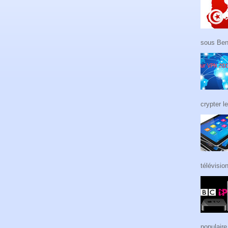
sous Ben 
crypter le
télévision
populaire