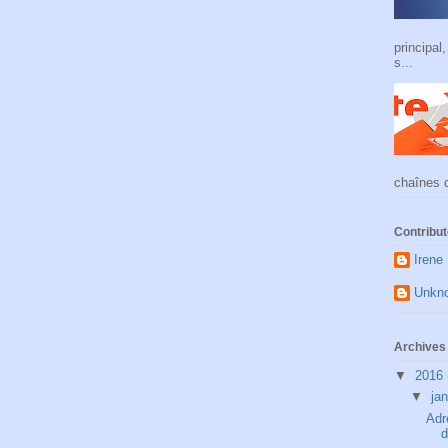
principal
s...
chaînes d
Contribu
Irene
Unkn
Archives 
▼
2016
▼
ja
Adr
d