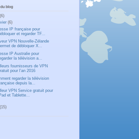
du blog
(6)
nvier
(6)
esse IP française pour
ébloquer et regarder TF...
veur VPN Nouvelle-Zélande
ermet de débloquer X...
esse IP Australie pour
egarder la télévision a...
lleurs fournisseurs de VPN
ratuit pour l’an 2016
ment regarder la télévision
rançaise depuis la...
lleur VPN Service gratuit pour
Pad et Tablette...
(15)