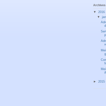
Archives 
▼
2016
▼
ja
Adr
d
Ser
p
Adr
r
Mei
g
Com
f
Mei
i
►
2015