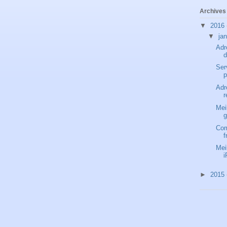
Archives 
▼
2016
▼
ja
Adr
d
Ser
p
Adr
r
Mei
g
Com
f
Mei
i
►
2015