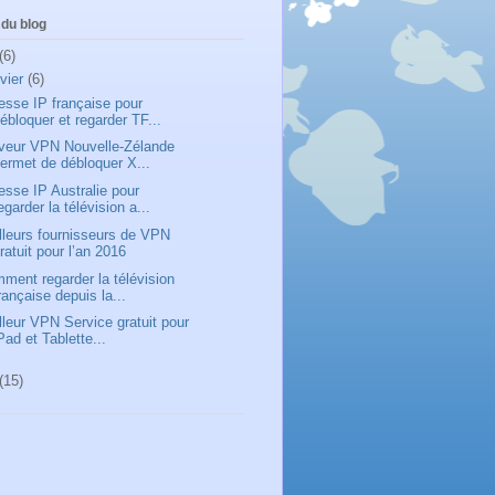
du blog
(6)
nvier
(6)
esse IP française pour
ébloquer et regarder TF...
veur VPN Nouvelle-Zélande
ermet de débloquer X...
esse IP Australie pour
egarder la télévision a...
lleurs fournisseurs de VPN
ratuit pour l’an 2016
ment regarder la télévision
rançaise depuis la...
lleur VPN Service gratuit pour
Pad et Tablette...
(15)