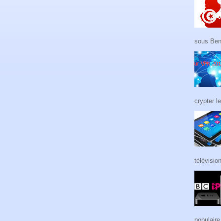
sous Ben 
crypter le
télévision
populaire