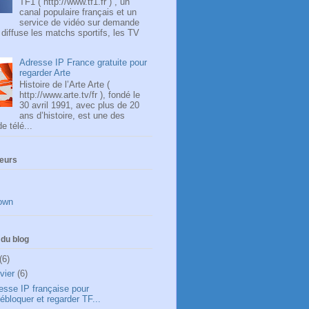
TF1 ( http://www.tf1.fr ) , un
canal populaire français et un
service de vidéo sur demande
, diffuse les matchs sportifs, les TV
Adresse IP France gratuite pour
regarder Arte
Histoire de l’Arte Arte (
http://www.arte.tv/fr ), fondé le
30 avril 1991, avec plus de 20
ans d’histoire, est une des
e télé...
teurs
own
du blog
(6)
nvier
(6)
esse IP française pour
ébloquer et regarder TF...