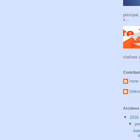
principal
s...
chaînes d
Contribu
Irene
Unkn
Archives 
▼
2016
▼
ja
Adr
d